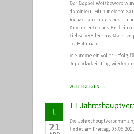
Der Doppel-Wettbewerb wurd
dominiert. Mit nur einem Sa
Richard am Ende klar vorn u
Konkurrenten aus Bellheim u
Liebscher/Clemens Maier ver
ins Halbfnale.
In Summe ein voller Erfolg f
Jugendarbeit trug wieder mal
SCHÜLER-
WEITERLESEN …
BEZIRKSMEI
TT-Jahreshauptver
Die Jahreshauptversammlung
21
findet am Freitag, 05.05.2017