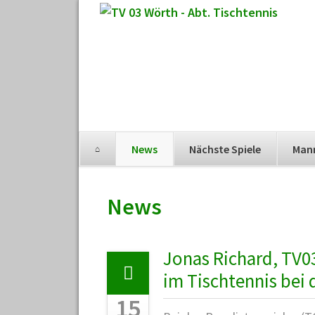
Navigation
News
Nächste Spiele
Man
überspringen
Navigation
überspringen
News
Jonas Richard, TV03-
im Tischtennis bei 
15