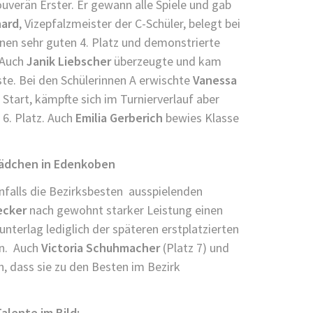
ouverän Erster. Er gewann alle Spiele und gab
hard
, Vizepfalzmeister der C-Schüler, belegt bei
nen sehr guten 4. Platz und demonstrierte
. Auch
Janik Liebscher
überzeugte und kam
iste. Bei den Schülerinnen A erwischte
Vanessa
tart, kämpfte sich im Turnierverlauf aber
6. Platz. Auch
Emilia Gerberich
bewies Klasse
Mädchen in Edenkoben
nfalls die Bezirksbesten ausspielenden
ecker
nach gewohnt starker Leistung einen
nterlag lediglich der späteren erstplatzierten
en. Auch
Victoria Schuhmacher
(Platz 7) und
n, dass sie zu den Besten im Bezirk
alente im Bild: