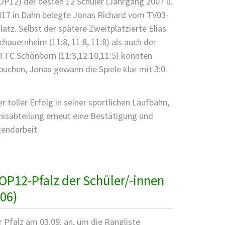
OP12) der besten 12 Schüler (Jahrgang 2007 u.
2017 in Dahn belegte Jonas Richard vom TV03-
atz. Selbst der spätere Zweitplatzierte Elias
auernheim (11:8, 11:8, 11:8) als auch der
m TTC Schönborn (11:3,12:10,11:5) konnten
uchen, Jonas gewann die Spiele klar mit 3:0.
r toller Erfolg in seiner sportlichen Laufbahn,
nisabteilung erneut eine Bestätigung und
gendarbeit.
OP12-Pfalz der Schüler/-innen
06)
r Pfalz am 03.09. an, um die Rangliste