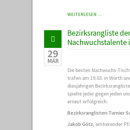
TT-
WEITERLESEN …
JAHRESHAUP
AM
Bezirksrangliste de
05.05.2017
Nachwuchstalente i
29
MÄR
Die besten Nachwuchs-Tischt
trafen am 19.03. in Wörth u
diesjährigen Bezirksrangliste 
spielte jeder gegen jeden u
erneut erfolgreich.
Bezirksranglisten-Turnier S
Jakob Götz
, amtierender Pf