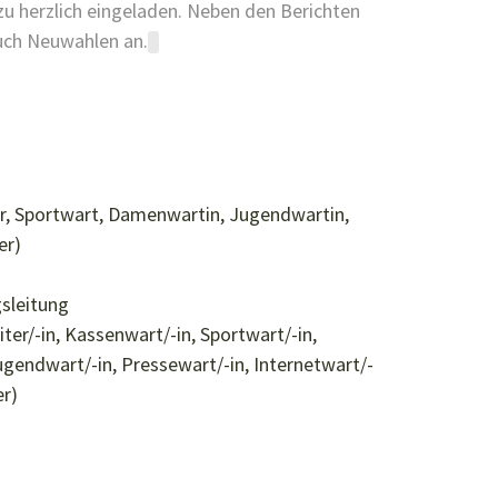
azu herzlich eingeladen. Neben den Berichten
uch Neuwahlen an.
ter, Sportwart, Damenwartin, Jugendwartin,
er)
gsleitung
ter/-in, Kassenwart/-in, Sportwart/-in,
ugendwart/-in, Pressewart/-in, Internetwart/-
er)