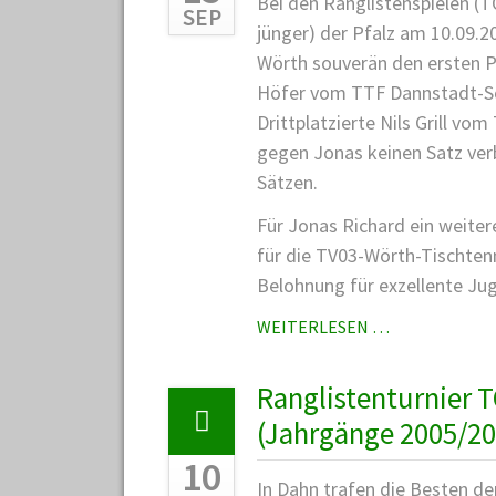
Bei den Ranglistenspielen (T
SEP
jünger) der Pfalz am 10.09.
Wörth souverän den ersten Pl
Höfer vom TTF Dannstadt-Sch
Drittplatzierte Nils Grill vo
gegen Jonas keinen Satz verb
Sätzen.
Für Jonas Richard ein weitere
für die TV03-Wörth-Tischten
Belohnung für exzellente Ju
JONAS
WEITERLESEN …
RICHARD,
TV03-
Ranglistenturnier T
WÖRTH,
(Jahrgänge 2005/20
IST
DIE
10
NR.
In Dahn trafen die Besten de