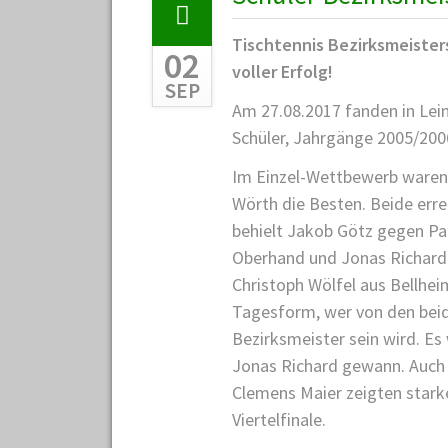
DER
SCHÜLER/-
Tischtennis Bezirksmeisters
INNEN
02
voller Erfolg!
(JAHRGÄNGE
SEP
2005/2006)
Am 27.08.2017 fanden in Lei
Schüler, Jahrgänge 2005/2006
Im Einzel-Wettbewerb waren
Wörth die Besten. Beide erre
behielt Jakob Götz gegen Pau
Oberhand und Jonas Richard s
Christoph Wölfel aus Bellhei
Tagesform, wer von den bei
Bezirksmeister sein wird. Es
Jonas Richard gewann. Auch 
Clemens Maier zeigten stark
Viertelfinale.