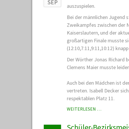
SEP
1
auszuspielen.
DER
Bei der männlichen Jugend s
PFALZ
Zweikampfes zwischen der Nr
IM
TISCHTENNIS
Kaiserslautern, und der aktu
BEI
großartigen Finale musste si
DEN
(12:10,7:11,9:11,10:12) knap
SCHÜLERN
Der Wörther Jonas Richard be
C
Clemens Maier musste leider
Auch bei den Mädchen ist de
vertreten. Isabell Decker si
respektablen Platz 11.
RANGLISTEN
WEITERLESEN …
TOP12-
PFALZ
Schüler-Bezirksmei