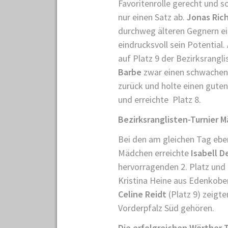
Favoritenrolle gerecht und s
nur einen Satz ab.
Jonas Ric
durchweg älteren Gegnern ei
eindrucksvoll sein Potential
auf Platz 9 der Bezirksrangl
Barbe
zwar einen schwachen S
zurück und holte einen guten 
und erreichte Platz 8.
Bezirksranglisten-Turnier 
Bei den am gleichen Tag ebe
Mädchen erreichte
Isabell D
hervorragenden 2. Platz und u
Kristina Heine aus Edenkob
Celine Reidt
(Platz 9) zeigte
Vorderpfalz Süd gehören.
Die erfolgreichen Wörther T