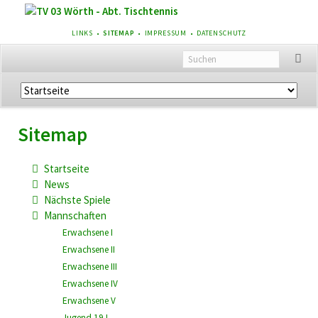
NAVIGATION
LINKS
SITEMAP
IMPRESSUM
DATENSCHUTZ
ÜBERSPRINGEN
Navigation
überspringen
Sitemap
Startseite
News
Nächste Spiele
Mannschaften
Erwachsene I
Erwachsene II
Erwachsene III
Erwachsene IV
Erwachsene V
Jugend 19 I