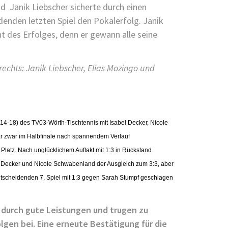
nd Janik Liebscher sicherte durch einen
enden letzten Spiel den Pokalerfolg. Janik
t des Erfolges, denn er gewann alle seine
rechts:
Janik Liebscher, Elias Mozingo und
14-18) des TV03-Wörth-Tischtennis mit Isabel Decker, Nicole
r zwar im Halbfinale nach spannendem Verlauf
Platz. Nach unglücklichem Auftakt mit 1:3 in Rückstand
l Decker und Nicole Schwabenland der Ausgleich zum 3:3, aber
tscheidenden 7. Spiel mit 1:3 gegen Sarah Stumpf geschlagen
 durch gute Leistungen und trugen zu
gen bei. Eine erneute Bestätigung für die