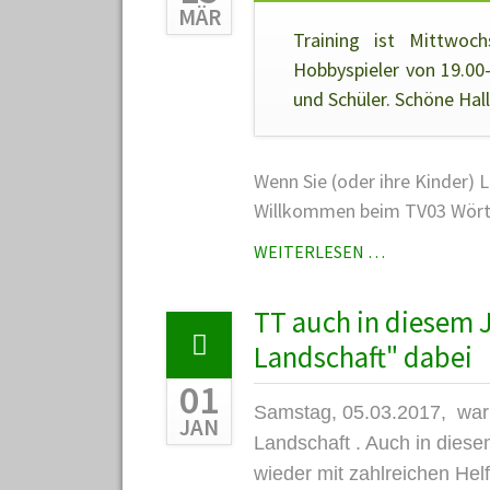
MÄR
Training ist Mittwoc
Hobbyspieler von 19.00
und Schüler. Schöne Hal
Wenn Sie (oder ihre Kinder) L
Willkommen beim TV03 Wörth
TRAINING BE
WEITERLESEN …
TV03-
WÖRTH-
TT auch in diesem J
TISCHTENNN
Landschaft" dabei
01
Samstag, 05.03.2017, war d
JAN
Landschaft . Auch in diesem
wieder mit zahlreichen Helf