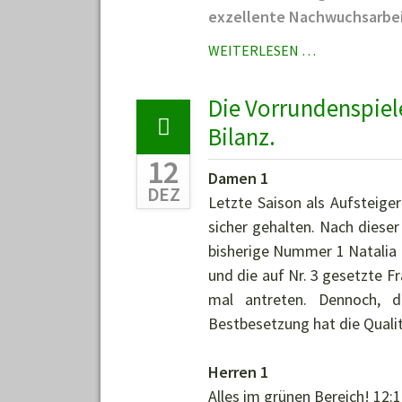
exzellente Nachwuchsarbei
TISCHTENNIS
WEITERLESEN …
NACHWUCHS
DES
Die Vorrundenspiele
TV03-
Bilanz.
WÖRTH
WURDE
12
Damen 1
BEZIRKSPOK
DEZ
Letzte Saison als Aufsteiger
sicher gehalten. Nach dieser
bisherige Nummer 1 Natalia 
und die auf Nr. 3 gesetzte F
mal antreten. Dennoch, d
Bestbesetzung hat die Qualitä
Herren 1
Alles im grünen Bereich! 12:1