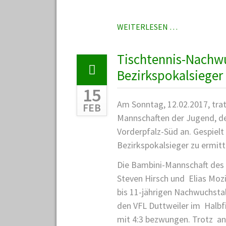
TT-
WEITERLESEN …
NACHWUCHS
HAT
Tischtennis-Nachw
SICH
Bezirkspokalsieger
FÜR
BEZIRKSRANG
15
QUALIFIZIER
Am Sonntag, 12.02.2017, trat
FEB
Mannschaften der Jugend, de
Vorderpfalz-Süd an. Gespielt
Bezirkspokalsieger zu ermitt
Die Bambini-Mannschaft des 
Steven Hirsch und Elias Moz
bis 11-jährigen Nachwuchsta
den VFL Duttweiler im Halbf
mit 4:3 bezwungen. Trotz a