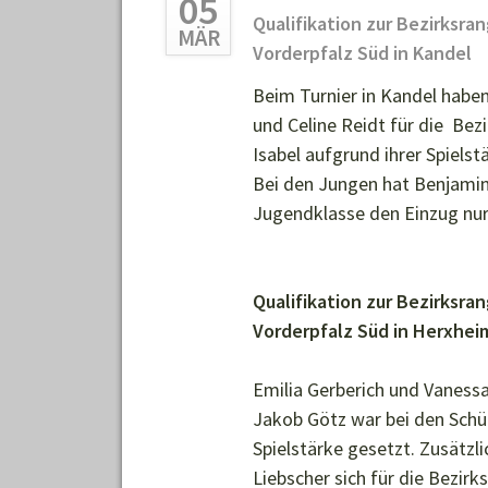
05
"AKTION
Qualifikation zur Bezirksra
MÄR
SAUBERE
Vorderpfalz Süd in Kandel
LANDSCHAFT
Beim Turnier in Kandel haben
DABEI
und Celine Reidt für die Bezi
Isabel aufgrund ihrer Spielst
Bei den Jungen hat Benjamin 
Jugendklasse den Einzug nur
Qualifikation zur Bezirksra
Vorderpfalz Süd in Herxhei
Emilia Gerberich und Vanessa 
Jakob Götz war bei den Schül
Spielstärke gesetzt. Zusätzl
Liebscher sich für die Bezirks