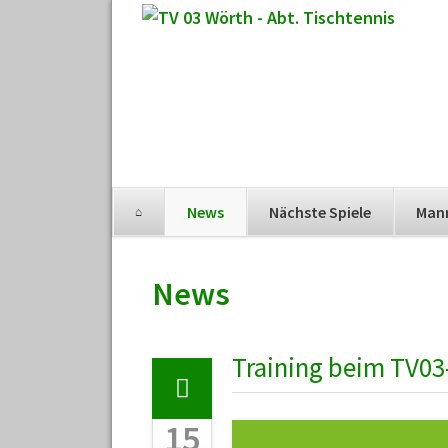
Navigation
News
Nächste Spiele
Man
überspringen
Navigation
überspringen
News
Training beim TV03
15