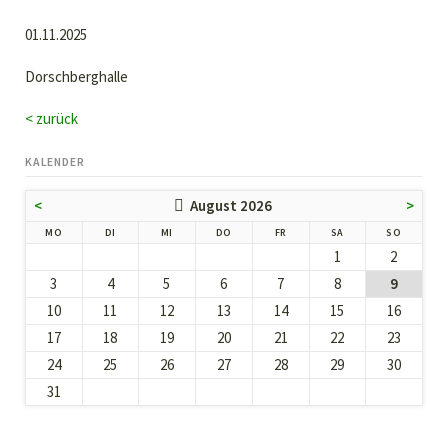
01.11.2025
Dorschberghalle
< zurück
KALENDER
<
August 2026
>
NTAG
ENSTAG
TTWOCH
NNERSTAG
EITAG
MSTAG
NNTAG
MO
DI
MI
DO
FR
SA
SO
1
2
3
4
5
6
7
8
9
10
11
12
13
14
15
16
17
18
19
20
21
22
23
24
25
26
27
28
29
30
31