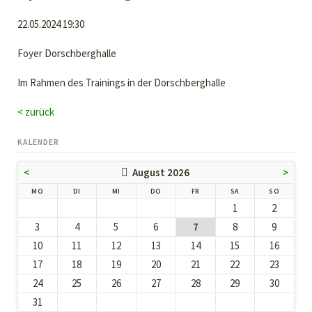
22.05.2024 19:30
Foyer Dorschberghalle
Im Rahmen des Trainings in der Dorschberghalle
< zurück
KALENDER
<
August 2026
>
NTAG
ENSTAG
TTWOCH
NNERSTAG
EITAG
MSTAG
NNTAG
MO
DI
MI
DO
FR
SA
SO
1
2
3
4
5
6
7
8
9
10
11
12
13
14
15
16
17
18
19
20
21
22
23
24
25
26
27
28
29
30
31