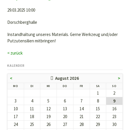
29.03.2025 10:00
Dorschberghalle
Instandhaltung unseres Materials. Gerne Werkzeug und/oder
Putzutensilien mitbringen!
< zurück
KALENDER
<
August 2026
>
NTAG
ENSTAG
TTWOCH
NNERSTAG
EITAG
MSTAG
NNTAG
MO
DI
MI
DO
FR
SA
SO
1
2
3
4
5
6
7
8
9
10
11
12
13
14
15
16
17
18
19
20
21
22
23
24
25
26
27
28
29
30