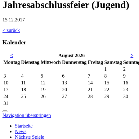
Jahresabschlussfeier (Jugend)
15.12.2017
< zurück
Kalender
<
August 2026
>
Mo
ntag
Di
enstag
Mi
ttwoch
Do
nnerstag
Fr
eitag
Sa
mstag
So
nnta
1
2
3
4
5
6
7
8
9
10
11
12
13
14
15
16
17
18
19
20
21
22
23
24
25
26
27
28
29
30
31
Navigation überspringen
Startseite
News
Nächste Spiele