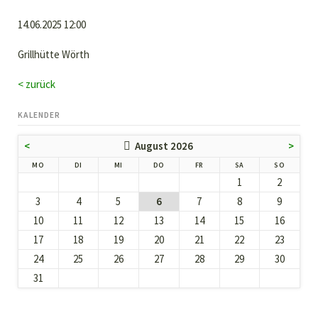
14.06.2025 12:00
Grillhütte Wörth
< zurück
KALENDER
<
August 2026
>
NTAG
ENSTAG
TTWOCH
NNERSTAG
EITAG
MSTAG
NNTAG
MO
DI
MI
DO
FR
SA
SO
1
2
3
4
5
6
7
8
9
10
11
12
13
14
15
16
17
18
19
20
21
22
23
24
25
26
27
28
29
30
31